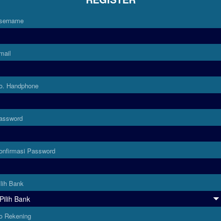
sername
mail
o. Handphone
assword
onfirmasi Password
ilih Bank
o Rekening